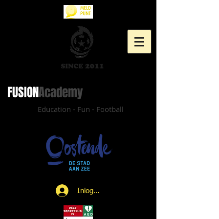
FUSION​
Academy
Education - Fun - Football
Inloggen