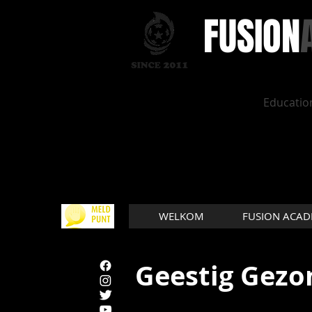
FUSION​
Education
WELKOM
FUSION ACA
Geestig Gezo