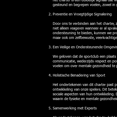
het charter is een duidelijk signaal da
gesteund en begrepen voelen, zowel in 
Preventie en Vroegtijdige Signalering
Door ons te verbinden aan het charter,
niet alleen reageren wanneer er al sprak
ondersteuning te bieden, kunnen we pro
maar ook om zelfbewuste, veerkrachtige 
Een Veilige en Ondersteunende Omgevi
We geloven dat de sportclub een plaats 
communicatie, wederzijds respect en pos
voelen om over mentale gezondheid te pr
Holistische Benadering van Sport
Het ondertekenen van dit charter past pe
ontwikkeling van onze spelers. Dit bete
sociale aspecten van hun ontwikkeling. 
waarin de fysieke en mentale gezondhei
Samenwerking met Experts