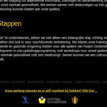
en we toegang tot waardevolle informatie, trainingen en samenwerking m
id rond mentale gezondheid. We werken samen met deskundigen op het ge
steuning kunnen bieden aan onze spelers.
Stappen
n' te ondertekenen, zetten we niet alleen een belangrijke stap richting
etten ons ook in voor voortdurende verbetering. We blijven onze traini
unende en gezonde omgeving bieden voor alle spelers van Fusion Oostend
ntegreren in ons opleidingsprogramma, met workshops voor zowel spelers 
 mentale gezondheid met zich meebrengt. Samen kunnen we een cultuur 
elt.
UTERS - MULTIMOVE - (ZAAL)VOETBAL - SHERBORNE - FUNRUN - ZUMBA - GEOCACHING - OR
Onze werking steunen en er zelf voordeel bij hebben? Klik hier ...