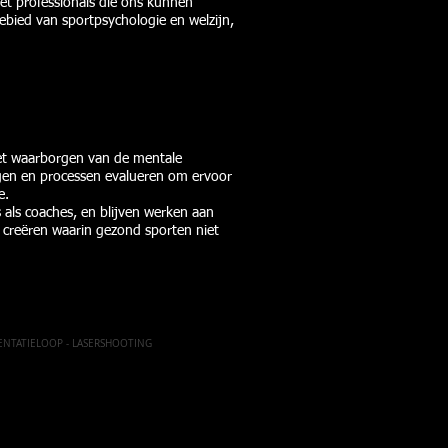
et professionals die ons kunnen
bied van sportpsychologie en welzijn,
 het waarborgen van de mentale
ngen en processen evalueren om ervoor
e.
als coaches, en blijven werken aan
creëren waarin gezond sporten niet
IENTATIELOOP - LASERSHOOTING