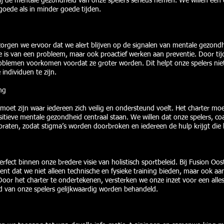
t wij de mentale gezondheid van onze spelers serieus nemen. We willen een
goede als in minder goede tijden.
 zorgen we ervoor dat we alert blijven op de signalen van mentale gezon
e is van een probleem, maar ook proactief werken aan preventie. Door tijdi
blemen voorkomen voordat ze groter worden. Dit helpt onze spelers niet
individuen te zijn.
ng
moet zijn waar iedereen zich veilig en ondersteund voelt. Het charter mo
itieve mentale gezondheid centraal staan. We willen dat onze spelers, co
aten, zodat stigma’s worden doorbroken en iedereen de hulp krijgt die hi
rfect binnen onze bredere visie van holistisch sportbeleid. Bij Fusion Oo
kent dat we niet alleen technische en fysieke training bieden, maar ook 
Door het charter te ondertekenen, versterken we onze inzet voor een all
d van onze spelers gelijkwaardig worden behandeld.