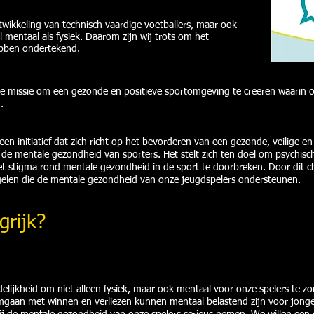
wikkeling van technisch vaardige voetballers, maar ook
l mentaal als fysiek. Daarom zijn wij trots om het
ebben ondertekend.
onze missie om een gezonde en positieve sportomgeving te creëren waarin 
.
een initiatief dat zich richt op het bevorderen van een gezonde, veilige en
 de mentale gezondheid van sporters. Het stelt zich ten doel om psychi
het stigma rond mentale gezondheid in de sport te doorbreken. Door dit 
gelen
die de mentale gezondheid van onze jeugdspelers ondersteunen.
grijk?
lijkheid om niet alleen fysiek, maar ook mentaal voor onze spelers te z
omgaan met winnen en verliezen kunnen mentaal belastend zijn voor jonge