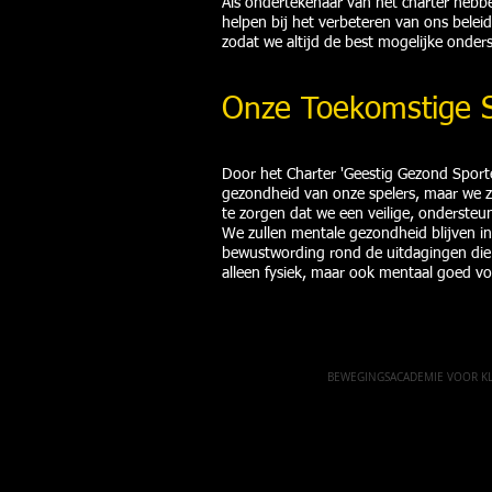
Als ondertekenaar van het charter hebb
helpen bij het verbeteren van ons bele
zodat we altijd de best mogelijke onder
Onze Toekomstige 
Door het Charter 'Geestig Gezond Sporte
gezondheid van onze spelers, maar we z
te zorgen dat we een veilige, onderste
We zullen mentale gezondheid blijven i
bewustwording rond de uitdagingen die
alleen fysiek, maar ook mentaal goed vo
BEWEGINGSACADEMIE VOOR KLE