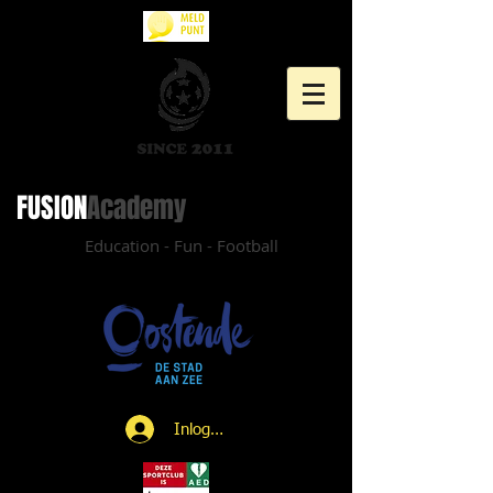
FUSION​
Academy
Education - Fun - Football
Inloggen