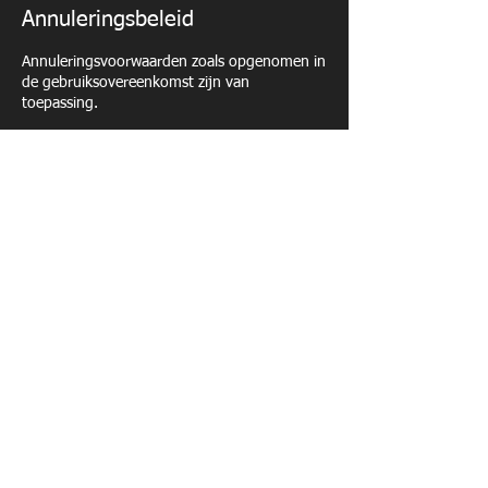
Annuleringsbeleid
Annuleringsvoorwaarden zoals opgenomen in
de gebruiksovereenkomst zijn van
toepassing.
Contactgegevens
Voetbalpad 1, Oostende, 8400
BEWEGINGSACADEMIE VOOR KLEUTERS -
MULTIMOVE - (ZAAL)VOETBAL - SHERBORNE -
FUNRUN - ZUMBA - GEOCACHING -
ORIENTATIELOOP - LASERSHOOTING