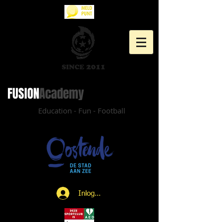
FUSION​
Academy
Education - Fun - Football
Inloggen